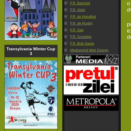
o
F.R. Baschet
d
F.R. Volei
F.R. de Handbal
p
F.R. de Rugby
e
F.R. Sah
d
F.R. Scrabble
F.R. Bob-Sanie
Transylvania Winter Cup
Mediamind Web Design
3