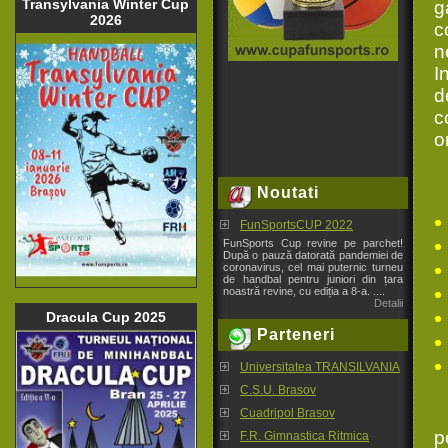
Transylvania Winter Cup
g
2026
c
n
I
d
c
o
Noutati
FunSportsCUP 2022
FunSports Cup revine pe parchet!
După o pauză datorată pandemiei de
coronavirus, cel mai puternic turneu
de handbal pentru juniori din țara
noastră revine, cu ediția a 8-a. ....
Detalii
Dracula Cup 2025
Parteneri
Universitatea TRANSILVANIA
C.S.U. Brasov
Cuadripol Brasov
p
F.R. Gimnastica Ritmica