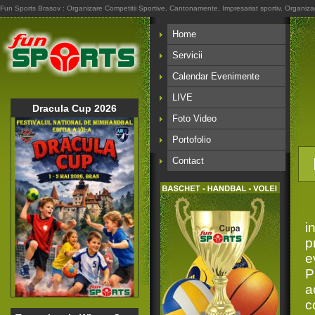
Fun Sports Brasov : Organizare Competitii Sportive, Cantonamente, Impresariat sportiv, Organizare A
Home
Servicii
Calendar Evenimente
LIVE
Dracula Cup 2026
Foto Video
Portofolio
Contact
i
p
e
P
a
c