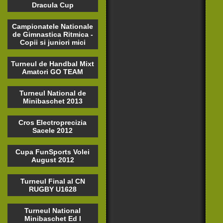
Dracula Cup
Campionatele Nationale
de Gimnastica Ritmica -
Copii si juniori mici
Turneul de Handbal Mixt
Amatori GO TEAM
Turneul National de
Minibaschet 2013
Cros Electroprecizia
Sacele 2012
Cupa FunSports Volei
August 2012
Turneul Final al CN
RUGBY U1628
Turneul National
Minibaschet Ed I